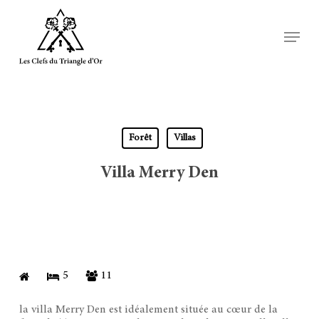
Skip
Menu
to
Close
main
Menu
content
Forêt
Villas
Villa Merry Den
5
11
la villa Merry Den est idéalement située au cœur de la